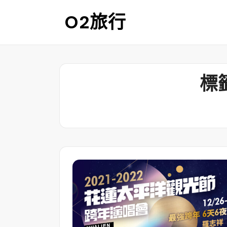
Skip
O2旅行
to
content
標