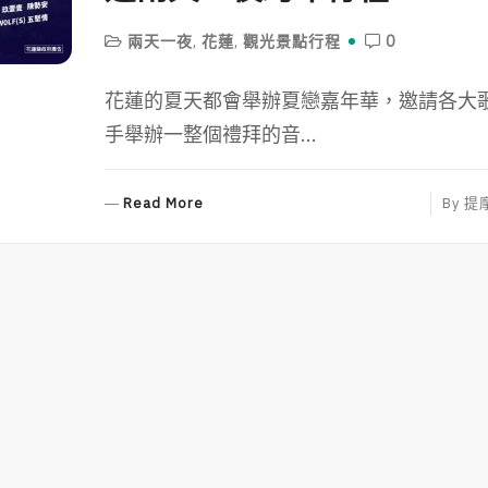
兩天一夜
,
花蓮
,
觀光景點行程
0
花蓮的夏天都會舉辦夏戀嘉年華，邀請各大
手舉辦一整個禮拜的音...
R
Read More
By
提
E
A
D
M
O
R
E