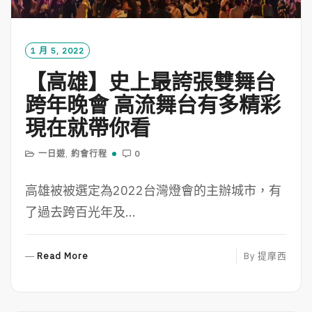
1 月 5, 2022
【高雄】史上最誇張雙舞台
跨年晚會 高流舞台有多精彩
現在就帶你看
一日遊
,
約會行程
0
高雄被被選定為2022台灣燈會的主辦城市，有
了過去跨百光年及...
R
Read More
By
提摩西
E
A
D