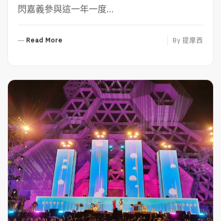
閃嘉義參與這一年一度...
R
Read More
By
提摩西
E
A
D
M
O
R
E