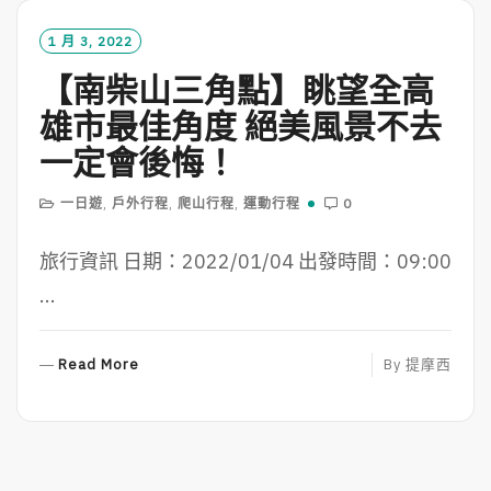
M
O
1 月 3, 2022
R
【南柴山三角點】眺望全高
E
雄市最佳角度 絕美風景不去
一定會後悔！
一日遊
,
戶外行程
,
爬山行程
,
運動行程
0
旅行資訊 日期：2022/01/04 出發時間：09:00
...
R
Read More
By
提摩西
E
A
D
M
O