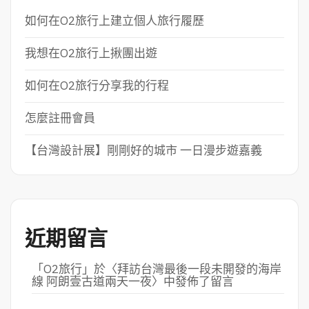
如何在O2旅行上建立個人旅行履歷
我想在O2旅行上揪團出遊
如何在O2旅行分享我的行程
怎麼註冊會員
【台灣設計展】剛剛好的城市 一日漫步遊嘉義
近期留言
「
O2旅行
」於〈
拜訪台灣最後一段未開發的海岸
線 阿朗壹古道兩天一夜
〉中發佈了留言