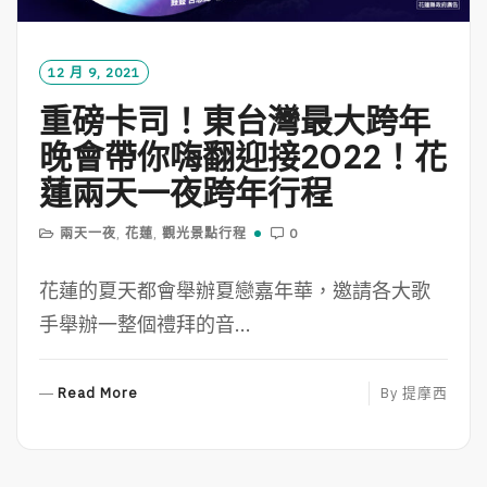
12 月 9, 2021
重磅卡司！東台灣最大跨年
晚會帶你嗨翻迎接2022！花
蓮兩天一夜跨年行程
兩天一夜
,
花蓮
,
觀光景點行程
0
花蓮的夏天都會舉辦夏戀嘉年華，邀請各大歌
手舉辦一整個禮拜的音...
R
Read More
By
提摩西
E
A
D