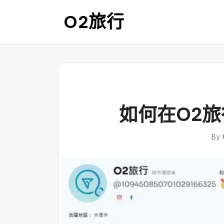
Skip
O2旅行
to
content
如何在O2
By