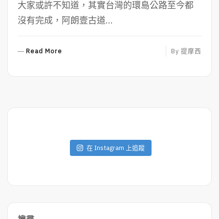
大家或許不知道，其實台灣的環島公路至今都
沒有完成，阿朗壹古道...
R
Read More
By
提摩西
E
A
D
M
O
R
E
在 Instagram 上追蹤