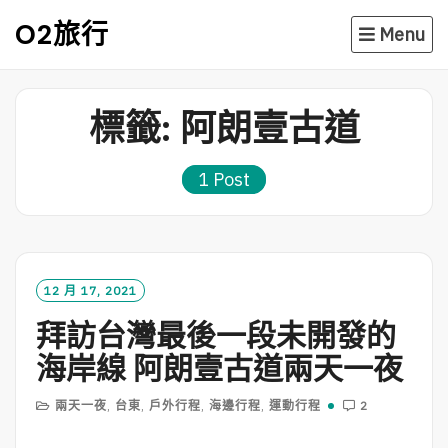
Skip
O2旅行
Menu
to
content
標籤:
阿朗壹古道
1 Post
12 月 17, 2021
拜訪台灣最後一段未開發的
海岸線 阿朗壹古道兩天一夜
兩天一夜
,
台東
,
戶外行程
,
海邊行程
,
運動行程
2