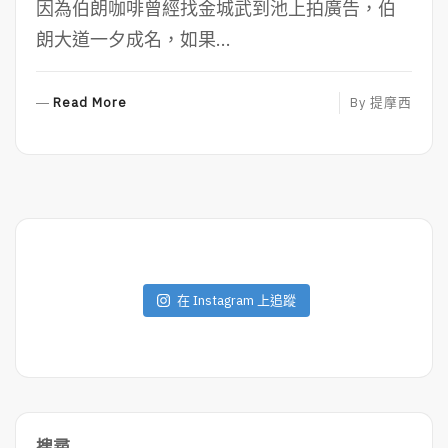
因為伯朗咖啡曾經找金城武到池上拍廣告，伯
朗大道一夕成名，如果...
R
Read More
By
提摩西
E
A
D
M
O
R
E
在 Instagram 上追蹤
搜尋