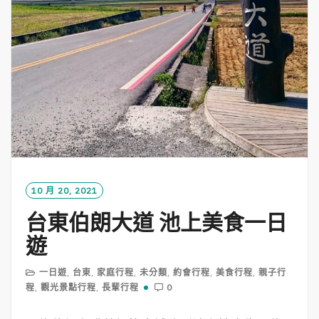
10 月 20, 2021
台東伯朗大道 池上美食一日
遊
一日遊
,
台東
,
家庭行程
,
未分類
,
約會行程
,
美食行程
,
親子行
程
,
觀光景點行程
,
長輩行程
0