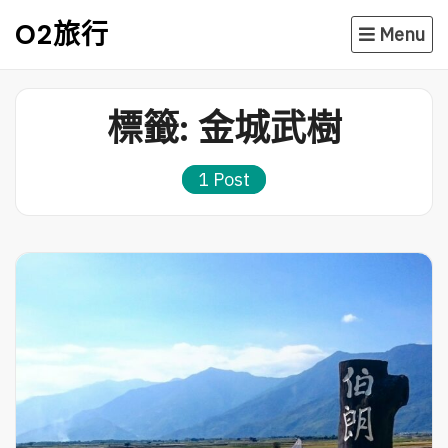
Skip
O2旅行
Menu
to
content
標籤:
金城武樹
1 Post