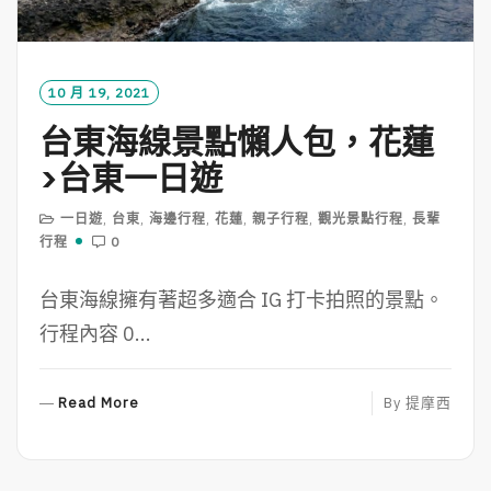
10 月 19, 2021
台東海線景點懶人包，花蓮
>台東一日遊
一日遊
,
台東
,
海邊行程
,
花蓮
,
親子行程
,
觀光景點行程
,
長輩
行程
0
台東海線擁有著超多適合 IG 打卡拍照的景點。
行程內容 0...
R
Read More
By
提摩西
E
A
D