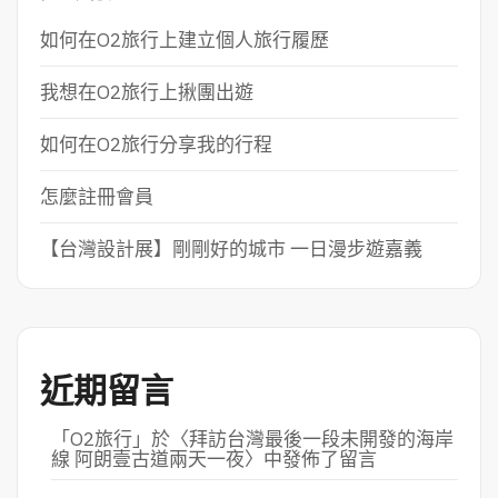
如何在O2旅行上建立個人旅行履歷
我想在O2旅行上揪團出遊
如何在O2旅行分享我的行程
怎麼註冊會員
【台灣設計展】剛剛好的城市 一日漫步遊嘉義
近期留言
「
O2旅行
」於〈
拜訪台灣最後一段未開發的海岸
線 阿朗壹古道兩天一夜
〉中發佈了留言