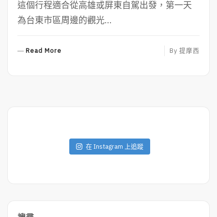
這個行程適合從高雄或屏東自駕出發，第一天
為台東市區周邊的觀光...
R
Read More
By
提摩西
E
A
D
M
O
R
E
在 Instagram 上追蹤