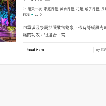
兩天一夜
,
家庭行程
,
美食行程
,
花蓮
,
親子行程
,
長
行程
0
四重溪溫泉屬於碳酸氫鈉泉，帶有舒緩肌肉
痛的功效，很適合平常...
R
Read More
By
提
E
A
D
M
O
R
E