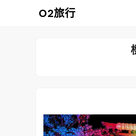
Skip
O2旅行
to
content