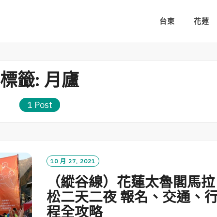
台東
花蓮
標籤:
月廬
1 Post
10 月 27, 2021
（縱谷線）花蓮太魯閣馬拉
松二天二夜 報名、交通、
程全攻略