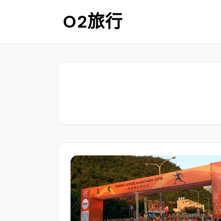
Skip
O2旅行
to
content