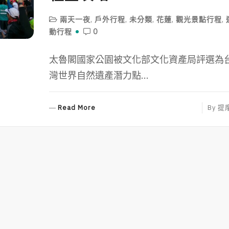
兩天一夜
,
戶外行程
,
未分類
,
花蓮
,
觀光景點行程
,
動行程
0
太魯閣國家公園被文化部文化資產局評選為
灣世界自然遺產潛力點...
R
Read More
By
提
E
A
D
M
O
R
E