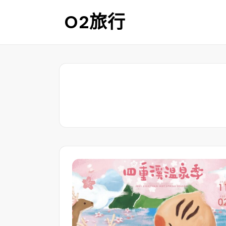
Skip
O2旅行
to
content