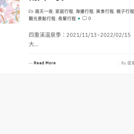
兩天一夜
,
家庭行程
,
海邊行程
,
美食行程
,
親子行
觀光景點行程
,
長輩行程
0
四重溪溫泉季：2021/11/13~2022/02/15
大...
R
Read More
By
提
E
A
D
M
O
R
E