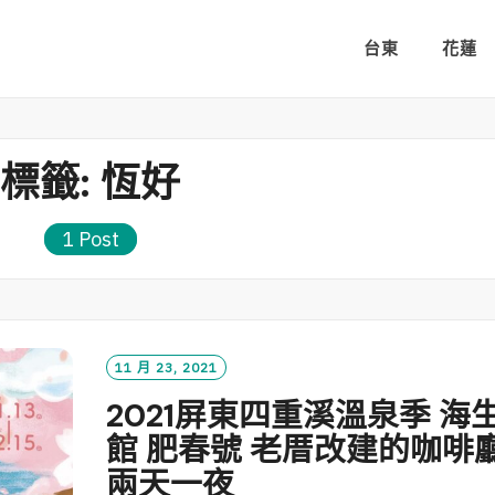
台東
花蓮
標籤:
恆好
1 Post
11 月 23, 2021
2021屏東四重溪溫泉季 海
館 肥春號 老厝改建的咖啡
兩天一夜