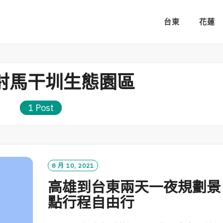
台東
花蓮
射馬干圳生態園區
1 Post
8 月 10, 2021
高雄到台東兩天一夜規劃景
點行程自由行