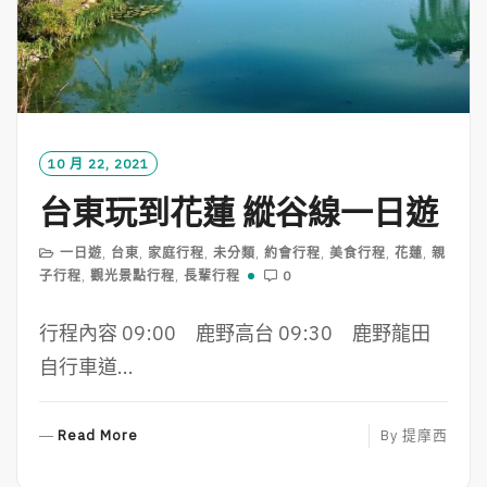
10 月 22, 2021
台東玩到花蓮 縱谷線一日遊
一日遊
,
台東
,
家庭行程
,
未分類
,
約會行程
,
美食行程
,
花蓮
,
親
子行程
,
觀光景點行程
,
長輩行程
0
行程內容 09:00 鹿野高台 09:30 鹿野龍田
自行車道...
R
Read More
By
提摩西
E
A