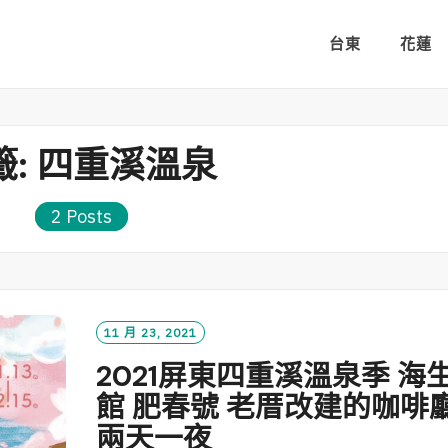
台東
花蓮
籤:
四重溪溫泉
2 Posts
11 月 23, 2021
2021屏東四重溪溫泉季 海
館 肥春號 老厝改建的咖啡
兩天一夜