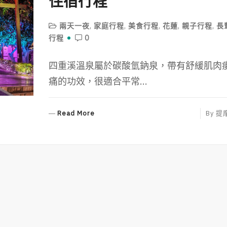
住宿行程
兩天一夜
,
家庭行程
,
美食行程
,
花蓮
,
親子行程
,
長
行程
0
四重溪溫泉屬於碳酸氫鈉泉，帶有舒緩肌肉
痛的功效，很適合平常...
R
Read More
By
提
E
A
D
M
O
R
E