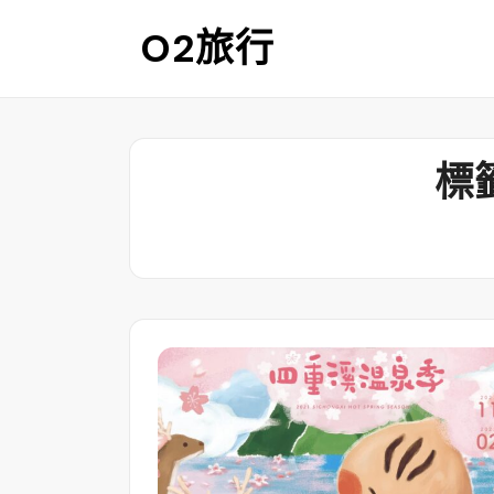
Skip
O2旅行
to
content
標