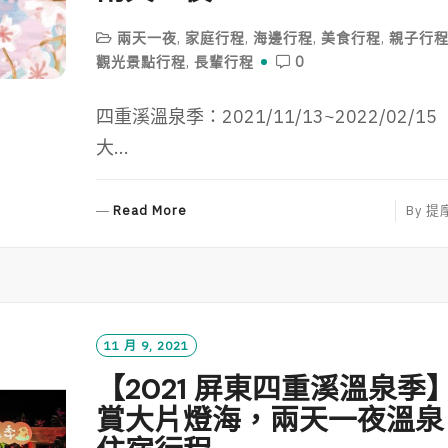
兩天一夜
,
家庭行程
,
海邊行程
,
美食行程
,
親子行
觀光景點行程
,
長輩行程
0
四重溪溫泉季：2021/11/13~2022/02/15
大...
R
Read More
By
提
E
A
D
M
O
R
11 月 9, 2021
E
【2021 屏東四重溪溫泉季
賞大片燈海，兩天一夜溫泉