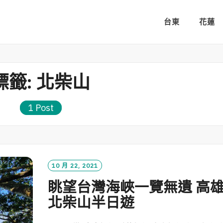
台東
花蓮
標籤:
北柴山
1 Post
10 月 22, 2021
眺望台灣海峽一覽無遺 高
北柴山半日遊