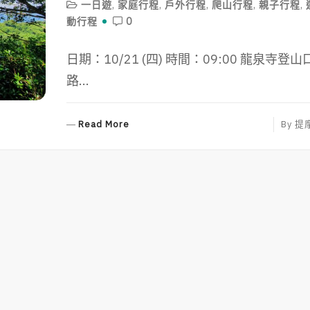
一日遊
,
家庭行程
,
戶外行程
,
爬山行程
,
親子行程
,
動行程
0
日期：10/21 (四) 時間：09:00 龍泉寺登山
路...
R
Read More
By
提
E
A
D
M
O
R
E