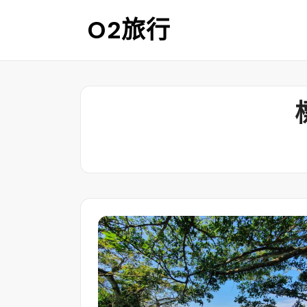
Skip
O2旅行
to
content