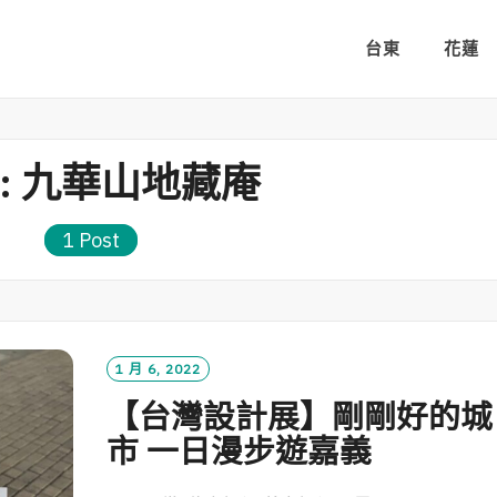
台東
花蓮
:
九華山地藏庵
1 Post
1 月 6, 2022
【台灣設計展】剛剛好的城
市 一日漫步遊嘉義