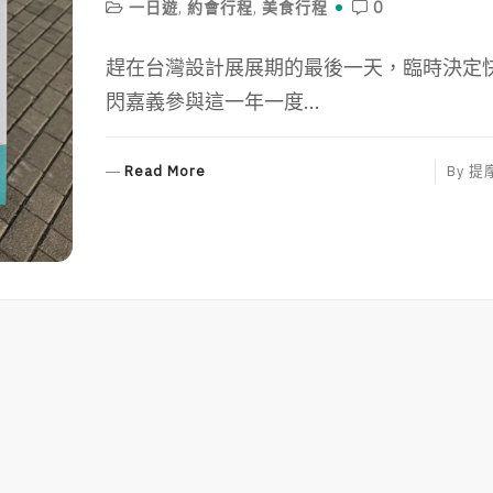
一日遊
,
約會行程
,
美食行程
0
趕在台灣設計展展期的最後一天，臨時決定
閃嘉義參與這一年一度...
R
Read More
By
提
E
A
D
M
O
R
E