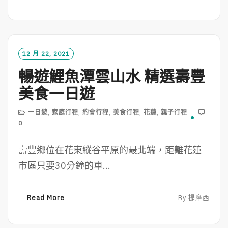
E
A
D
M
O
12 月 22, 2021
R
暢遊鯉魚潭雲山水 精選壽豐
E
美食一日遊
一日遊
,
家庭行程
,
約會行程
,
美食行程
,
花蓮
,
親子行程
0
壽豐鄉位在花東縱谷平原的最北端，距離花蓮
市區只要30分鐘的車...
R
Read More
By
提摩西
E
A