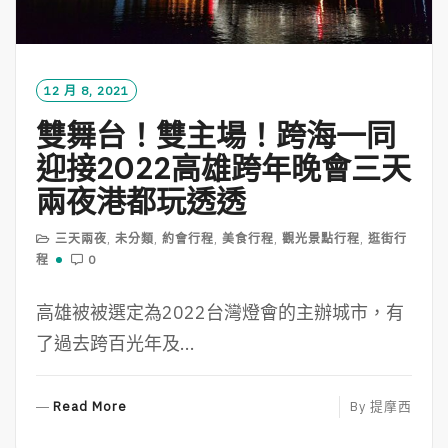
12 月 8, 2021
雙舞台！雙主場！跨海一同
迎接2022高雄跨年晚會三天
兩夜港都玩透透
三天兩夜
,
未分類
,
約會行程
,
美食行程
,
觀光景點行程
,
逛街行
程
0
高雄被被選定為2022台灣燈會的主辦城市，有
了過去跨百光年及...
R
Read More
By
提摩西
E