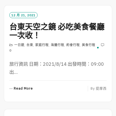
D
M
O
12 月 21, 2021
R
台東天空之鏡 必吃美食餐廳
E
一次收！
一日遊
,
台東
,
家庭行程
,
海邊行程
,
約會行程
,
美食行程
0
旅行資訊 日期：2021/8/14 出發時間：09:00
出...
R
Read More
By
提摩西
E
A
D
M