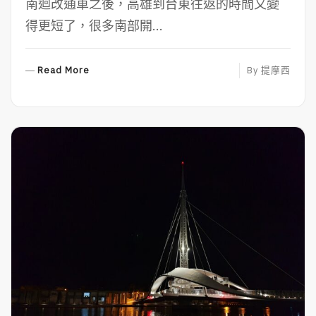
南迴改通車之後，高雄到台東往返的時間又變
得更短了，很多南部開...
R
Read More
By
提摩西
E
A
D
M
O
R
E