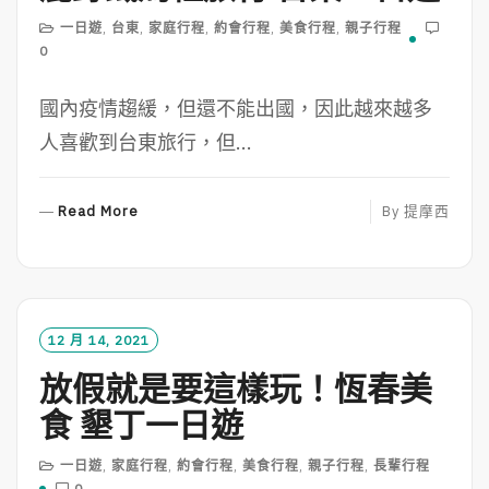
一日遊
,
台東
,
家庭行程
,
約會行程
,
美食行程
,
親子行程
0
國內疫情趨緩，但還不能出國，因此越來越多
人喜歡到台東旅行，但...
R
Read More
By
提摩西
E
A
D
M
O
12 月 14, 2021
R
放假就是要這樣玩！恆春美
E
食 墾丁一日遊
一日遊
,
家庭行程
,
約會行程
,
美食行程
,
親子行程
,
長輩行程
0