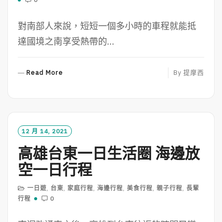
對南部人來說，短短一個多小時的車程就能抵
達國境之南享受熱帶的...
R
Read More
By
提摩西
E
A
D
M
O
12 月 14, 2021
R
高雄台東一日生活圈 海邊放
E
空一日行程
一日遊
,
台東
,
家庭行程
,
海邊行程
,
美食行程
,
親子行程
,
長輩
行程
0