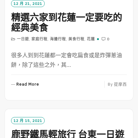
O
12 月 21, 2021
R
精選六家到花蓮一定要吃的
E
經典美食
一日遊
,
家庭行程
,
海邊行程
,
美食行程
,
花蓮
0
很多人到到花蓮都一定會吃扁食或是炸彈蔥油
餅，除了這些之外，其...
R
Read More
By
提摩西
E
A
D
M
O
12 月 15, 2021
R
鹿野鐵馬輕旅行 台東一日遊
E