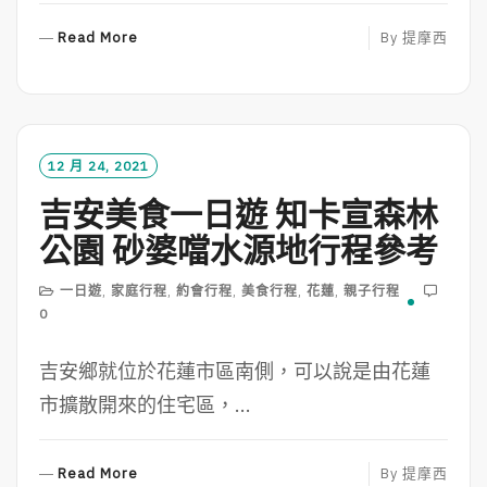
R
Read More
By
提摩西
E
A
D
M
O
12 月 24, 2021
R
吉安美食一日遊 知卡宣森林
E
公園 砂婆噹水源地行程參考
一日遊
,
家庭行程
,
約會行程
,
美食行程
,
花蓮
,
親子行程
0
吉安鄉就位於花蓮市區南側，可以說是由花蓮
市擴散開來的住宅區，...
R
Read More
By
提摩西