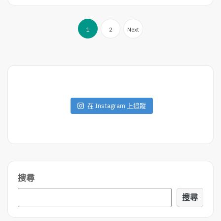
A
D
文
M
1
2
Next
O
章
R
導
E
覽
在 Instagram 上追蹤
搜尋
搜尋