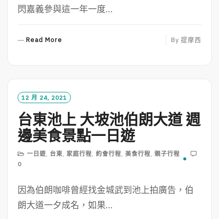
閃嘉義參與這一年一度...
R
Read More
By
提摩西
E
A
D
M
O
12 月 24, 2021
R
台東池上 大坡池伯朗大道 週
E
邊美食景點一日遊
一日遊
,
台東
,
家庭行程
,
約會行程
,
美食行程
,
親子行程
0
因為伯朗咖啡曾經找金城武到池上拍廣告，伯
朗大道一夕成名，如果...