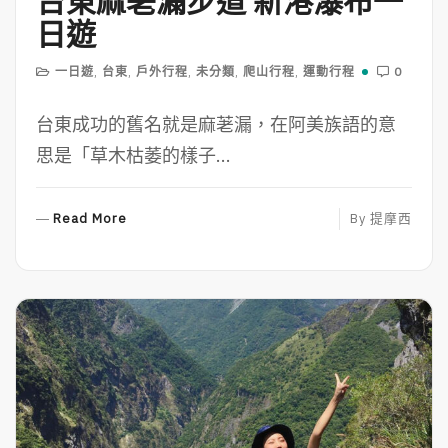
台東麻荖漏步道 新港瀑布一
日遊
一日遊
,
台東
,
戶外行程
,
未分類
,
爬山行程
,
運動行程
0
台東成功的舊名就是麻荖漏，在阿美族語的意
思是「草木枯萎的樣子...
R
Read More
By
提摩西
E
A
D
M
O
R
E