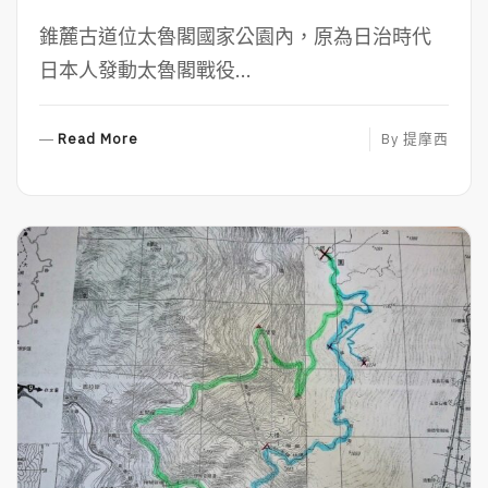
錐麓古道位太魯閣國家公園內，原為日治時代
日本人發動太魯閣戰役...
R
Read More
By
提摩西
E
A
D
M
O
R
E