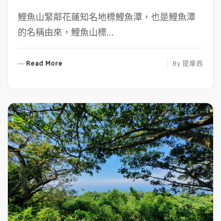
鯉魚山緊鄰花蓮知名地標鯉魚潭，也是鯉魚潭
的名稱由來，鯉魚山標...
R
Read More
By
提摩西
E
A
D
M
O
R
E