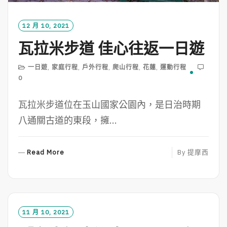
12 月 10, 2021
瓦拉米步道 佳心往返一日遊
一日遊
,
家庭行程
,
戶外行程
,
爬山行程
,
花蓮
,
運動行程
0
瓦拉米步道位在玉山國家公園內，是日治時期
八通關古道的東段，擁...
R
Read More
By
提摩西
E
A
D
M
O
11 月 10, 2021
R