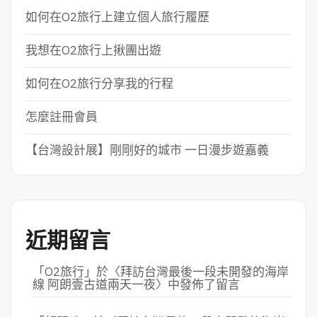
如何在O2旅行上建立個人旅行履歷
我想在O2旅行上揪團出遊
如何在O2旅行分享我的行程
怎麼註冊會員
【台灣設計展】剛剛好的城市 一日漫步遊嘉義
近期留言
「
O2旅行
」於〈
拜訪台灣最後一段未開發的海岸
線 阿朗壹古道兩天一夜
〉中發佈了留言