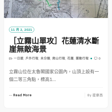
11 月 2, 2021
［立霧山單攻］花蓮清水斷
崖無敵海景
一日遊
,
戶外行程
,
未分類
,
爬山行程
,
花蓮
,
運動行程
0
立霧山位在太魯閣國家公園內，山頂上設有一
個二等三角點，標高1...
R
Read More
By
提摩西
E
A
D