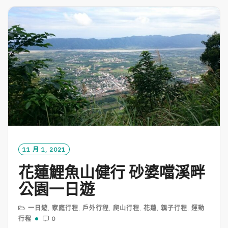
M
O
R
E
11 月 1, 2021
花蓮鯉魚山健行 砂婆噹溪畔
公園一日遊
一日遊
,
家庭行程
,
戶外行程
,
爬山行程
,
花蓮
,
親子行程
,
運動
行程
0