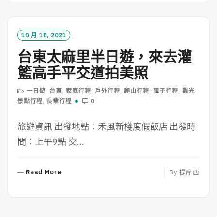
D
M
O
10 月 18, 2021
R
台東太麻里半日遊，來去灌
E
籃高手平交道拍美照
一日遊
,
台東
,
家庭行程
,
戶外行程
,
爬山行程
,
親子行程
,
觀光
景點行程
,
長輩行程
0
旅遊資訊 出發地點：禾風新棧度假飯店 出發時
間：上午9點 交...
R
Read More
By
提摩西
E
A
D
M