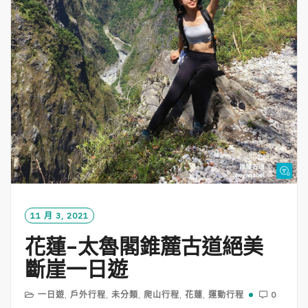
11 月 3, 2021
花蓮-太魯閣錐麓古道絕美
斷崖一日遊
一日遊
,
戶外行程
,
未分類
,
爬山行程
,
花蓮
,
運動行程
0