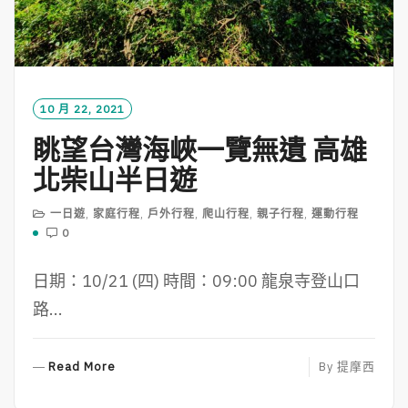
10 月 22, 2021
眺望台灣海峽一覽無遺 高雄
北柴山半日遊
一日遊
,
家庭行程
,
戶外行程
,
爬山行程
,
親子行程
,
運動行程
0
日期：10/21 (四) 時間：09:00 龍泉寺登山口
路...
R
Read More
By
提摩西
E
A