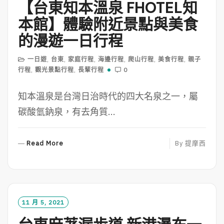
【台東知本溫泉 FHOTEL知
E
本館】體驗附近景點與美食
的漫遊一日行程
一日遊
,
台東
,
家庭行程
,
海邊行程
,
爬山行程
,
美食行程
,
親子
行程
,
觀光景點行程
,
長輩行程
0
知本溫泉是台灣日治時代的四大名泉之一，屬
碳酸氫鈉泉，有去角質...
R
Read More
By
提摩西
E
A
D
M
O
11 月 5, 2021
R
E