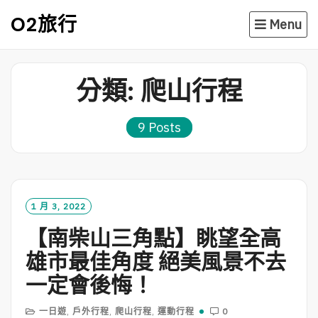
Skip
O2旅行
Menu
to
content
分類:
爬山行程
9 Posts
1 月 3, 2022
【南柴山三角點】眺望全高
雄市最佳角度 絕美風景不去
一定會後悔！
一日遊
,
戶外行程
,
爬山行程
,
運動行程
0