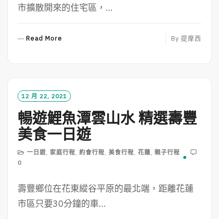
市擴散開來的住宅區，...
R
Read More
By
提摩西
E
A
D
M
O
12 月 22, 2021
R
暢遊鯉魚潭雲山水 精選壽豐
E
美食一日遊
一日遊
,
家庭行程
,
約會行程
,
美食行程
,
花蓮
,
親子行程
0
壽豐鄉位在花東縱谷平原的最北端，距離花蓮
市區只要30分鐘的車...