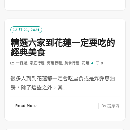
E
A
D
M
O
12 月 21, 2021
R
精選六家到花蓮一定要吃的
E
經典美食
一日遊
,
家庭行程
,
海邊行程
,
美食行程
,
花蓮
0
很多人到到花蓮都一定會吃扁食或是炸彈蔥油
餅，除了這些之外，其...
R
Read More
By
提摩西
E
A
D