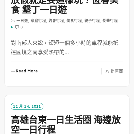
食 墾丁一日遊
一日遊
,
家庭行程
,
約會行程
,
美食行程
,
親子行程
,
長輩行程
0
對南部人來說，短短一個多小時的車程就能抵
達國境之南享受熱帶的...
R
Read More
By
提摩西
E
A
D
M
O
12 月 14, 2021
R
高雄台東一日生活圈 海邊放
E
空一日行程