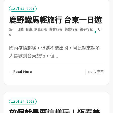
M
O
12 月 15, 2021
R
鹿野鐵馬輕旅行 台東一日遊
E
一日遊
,
台東
,
家庭行程
,
約會行程
,
美食行程
,
親子行程
0
國內疫情趨緩，但還不能出國，因此越來越多
人喜歡到台東旅行，但...
R
Read More
By
提摩西
E
A
D
M
O
12 月 14, 2021
R
放假就是要這樣玩！恆春美
E