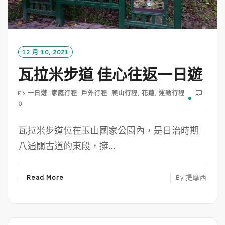
12 月 10, 2021
瓦拉米步道 佳心往返一日遊
一日遊
,
家庭行程
,
戶外行程
,
爬山行程
,
花蓮
,
運動行程
0
瓦拉米步道位在玉山國家公園內，是日治時期
八通關古道的東段，擁...
R
Read More
By
提摩西
E
A
D
M