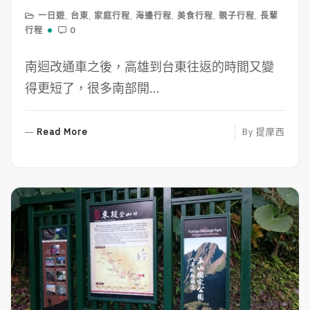
一日遊
,
台東
,
家庭行程
,
海邊行程
,
美食行程
,
親子行程
,
長輩
行程
0
南迴改通車之後，高雄到台東往返的時間又變
得更短了，很多南部開...
R
Read More
By
提摩西
E
A
D
M
O
R
E