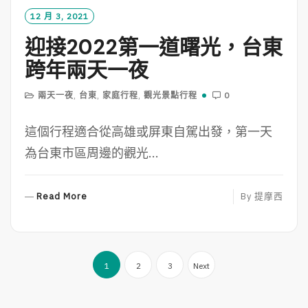
O
12 月 3, 2021
R
迎接2022第一道曙光，台東
E
跨年兩天一夜
兩天一夜
,
台東
,
家庭行程
,
觀光景點行程
0
這個行程適合從高雄或屏東自駕出發，第一天
為台東市區周邊的觀光...
R
Read More
By
提摩西
E
A
D
文
M
1
2
3
Next
O
章
R
導
E