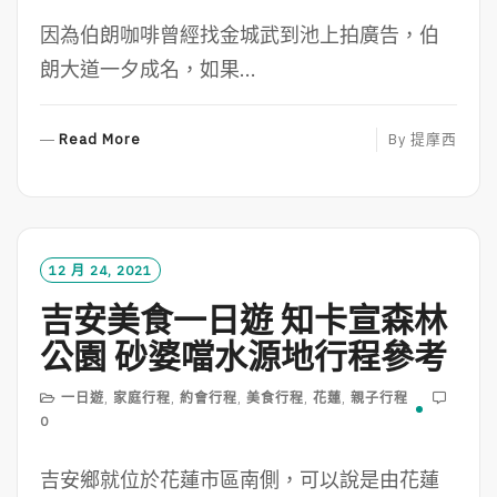
因為伯朗咖啡曾經找金城武到池上拍廣告，伯
朗大道一夕成名，如果...
R
Read More
By
提摩西
E
A
D
M
O
12 月 24, 2021
R
吉安美食一日遊 知卡宣森林
E
公園 砂婆噹水源地行程參考
一日遊
,
家庭行程
,
約會行程
,
美食行程
,
花蓮
,
親子行程
0
吉安鄉就位於花蓮市區南側，可以說是由花蓮