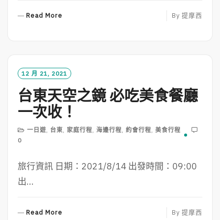
R
Read More
By
提摩西
E
A
D
M
O
12 月 21, 2021
R
台東天空之鏡 必吃美食餐廳
E
一次收！
一日遊
,
台東
,
家庭行程
,
海邊行程
,
約會行程
,
美食行程
0
旅行資訊 日期：2021/8/14 出發時間：09:00
出...
R
Read More
By
提摩西